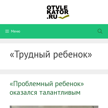
Перейти
к
содержимому
Меню
«Трудный ребенок»
«Проблемный ребенок»
оказался талантливым