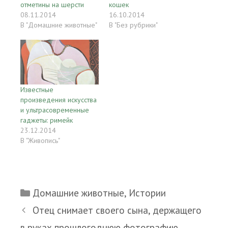
отметины на шерсти
кошек
08.11.2014
16.10.2014
В "Домашние животные"
В "Без рубрики"
Известные
произведения искусства
и ультрасовременные
гаджеты: римейк
23.12.2014
В "Живопись"
Рубрики
Домашние животные
,
Истории
Отец снимает своего сына, держащего
в руках прошлогоднюю фотографию