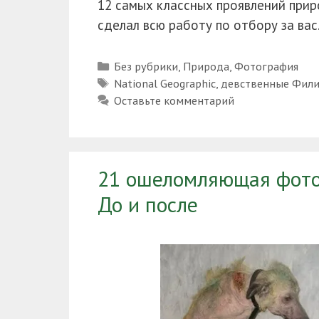
12 самых классных проявлений прир
сделал всю работу по отбору за вас
Рубрики
Без рубрики
,
Природа
,
Фотография
Метки
National Geographic
,
девственные Фил
Оставьте комментарий
21 ошеломляющая фото
До и после