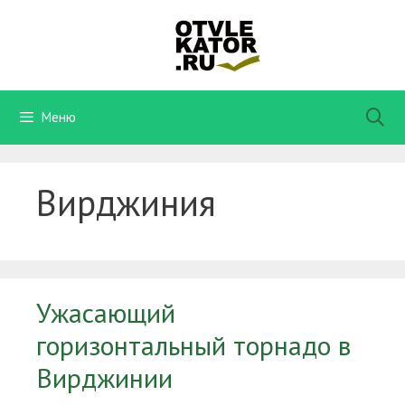
Перейти
к
содержимому
Меню
Вирджиния
Ужасающий
горизонтальный торнадо в
Вирджинии