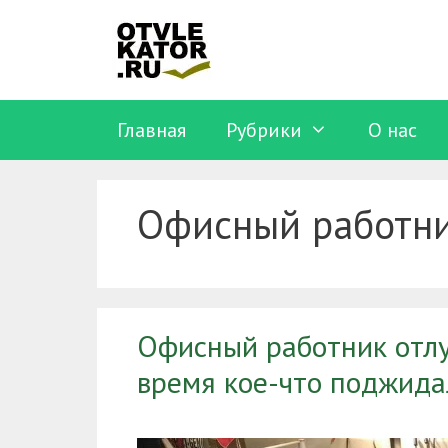
Перейти
к
содержимому
Главная
Рубрики
O нас
Офисный работн
Офисный работник отлуч
время кое-что поджида