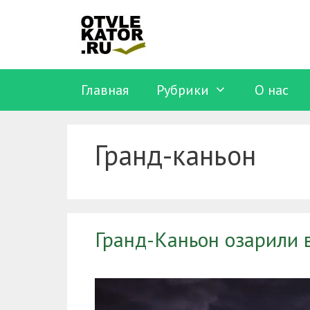
Перейти
к
содержимому
Главная
Рубрики
O нас
Гранд-каньон
Гранд-Каньон озарили