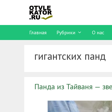
Перейти
к
содержимому
Главная
Рубрики
O нас
гигантских панд
Панда из Тайваня — зв