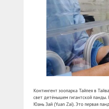
Контингент зоопарка Тайпея в Тайв
свет детёнышем гигантской панды. 
Юань Зай (Yuan Zai). Это первая пан