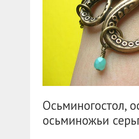
Осьминогостол, о
осьминожьи серь