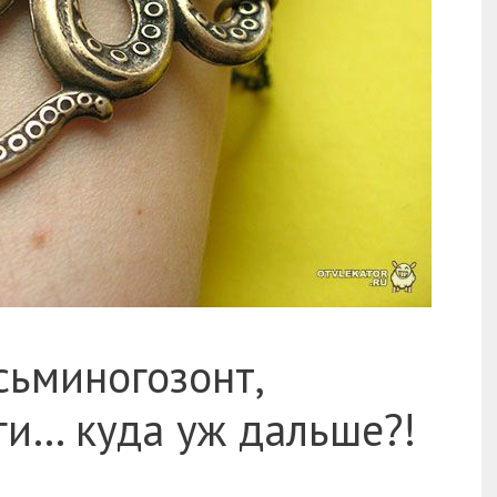
сьминогозонт,
ги… куда уж дальше?!