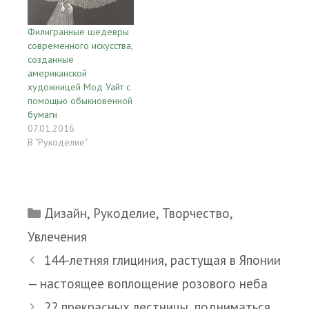
Филигранные шедевры
современного искусства,
созданные
американской
художницей Мод Уайт с
помощью обыкновенной
бумаги
07.01.2016
В "Рукоделие"
Рубрики
Дизайн
,
Рукоделие
,
Творчество
,
Увлечения
144-летняя глициния, растущая в Японии
— настоящее воплощение розового неба
22 прекрасных лестницы, подниматься