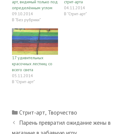
арт, видимый только под
стрит-арта
определённым углом
04.11.2014
09.10.2014
В "Стрит-арт"
В "Без рубрики"
17 удивительных
красочных лестниц со
всего света
05.11.2014
В "Стрит-арт"
Рубрики
Стрит-арт
,
Творчество
Парень превратил ожидание жены в
магазине в забавную игру