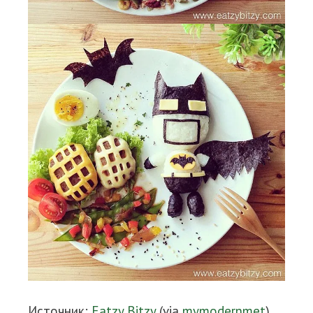
Источник:
Eatzy Bitzy
(via
mymodernmet
)