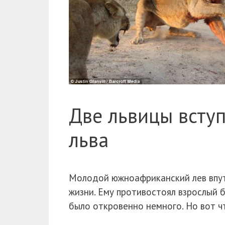
Две львицы вступ
льва
Молодой южноафриканский лев впута
жизни. Ему противостоял взрослый 
было откровенно немного. Но вот ч