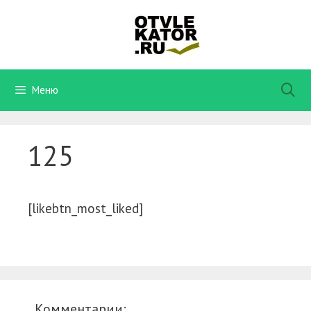
Перейти
к
содержимому
Меню
125
[likebtn_most_liked]
Комментарии: