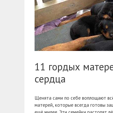
11 гордых матер
сердца
Щенята сами по себе воплощают всё
матерей, которые всегда готовы за
ещё милее. Эти семейки растопят л