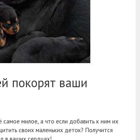
ей покорят ваши
 самое милое, а что если добавить к ним их
щитить своих маленьких деток? Получится
ёд в ваших сердцах!